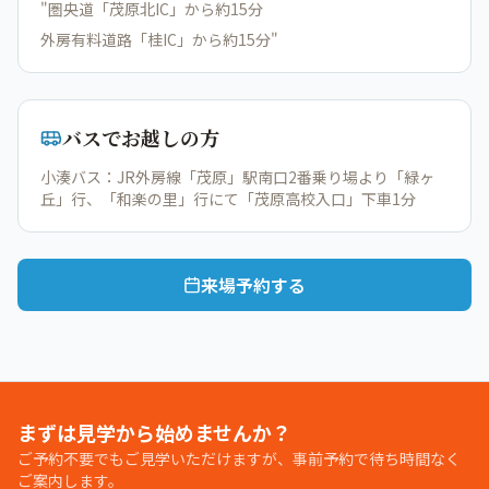
"圏央道「茂原北IC」から約15分
外房有料道路「桂IC」から約15分"
バスでお越しの方
小湊バス：JR外房線「茂原」駅南口2番乗り場より「緑ヶ
丘」行、「和楽の里」行にて「茂原高校入口」下車1分
来場予約する
まずは見学から始めませんか？
ご予約不要でもご見学いただけますが、事前予約で待ち時間なく
ご案内します。